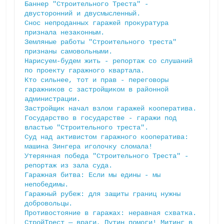
Баннер "Строительного Треста" - 
двусторонний и двусмысленный.
Снос непроданных гаражей прокуратура 
признала незаконным.
Земляные работы "Строительного треста" 
признаны самовольными.
Нарисуем-будем жить - репортаж со слушаний 
по проекту гаражного квартала.
Кто сильнее, тот и прав - переговоры 
гаражников с застройщиком в районной 
администрации.
Застройщик начал взлом гаражей кооператива.
Государство в государстве - гаражи под 
властью "Строительного треста".
Суд над активистом гаражного кооператива: 
машина Зингера иголочку сломала!
Утерянная победа "Строительного Треста" - 
репортаж из зала суда.
Гаражная битва: Если мы едины - мы 
непобедимы.
Гаражный рубеж: для защиты границ нужны 
добровольцы.
Противостояние в гаражах: неравная схватка. 
СтройТрест — враги, Путин помоги! Митинг в 