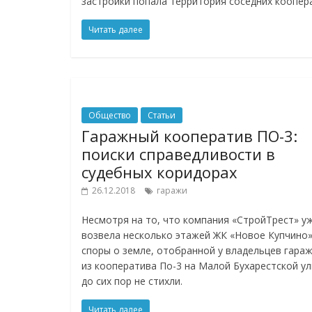
застройки попала территория соседних коопер
Читать далее
Общество
Статьи
Гаражный кооператив ПО-3:
поиски справедливости в
судебных коридорах
26.12.2018
гаражи
Несмотря на то, что компания «СтройТрест» у
возвела несколько этажей ЖК «Новое Купчино»
споры о земле, отобранной у владельцев гара
из кооператива По-3 на Малой Бухарестской ул
до сих пор не стихли.
Читать далее