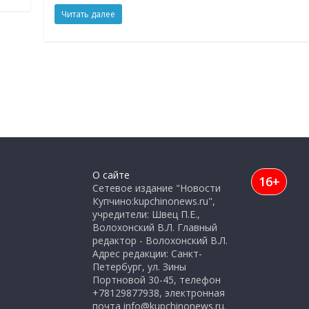
Читать далее
О сайте
16+
Сетевое издание "Новости
Купчино:kupchinonews.ru",
учредители: Швец П.Е.,
Волохонский В.Л. Главный
редактор - Волохонский В.Л.
Адрес редакции: Санкт-
Петербург, ул. Зины
Портновой 30-45, телефон
+78129877938, электронная
почта info@kupchinonews.ru.