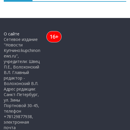
О сайте
16+
Сетевое издание
"Новости
Купчино:kupchinon
ews.ru",
учредители: Швец
П.Е., Волохонский
В.Л. Главный
редактор -
Волохонский В.Л.
Адрес редакции:
Санкт-Петербург,
ул. Зины
Портновой 30-45,
телефон
+78129877938,
электронная
почта