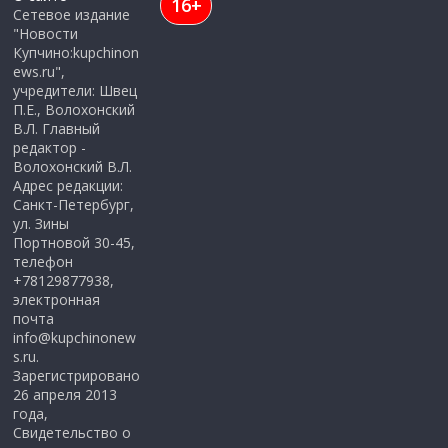
16+
Сетевое издание
"Новости
Купчино:kupchinon
ews.ru",
учредители: Швец
П.Е., Волохонский
В.Л. Главный
редактор -
Волохонский В.Л.
Адрес редакции:
Санкт-Петербург,
ул. Зины
Портновой 30-45,
телефон
+78129877938,
электронная
почта
info@kupchinonew
s.ru.
Зарегистрировано
26 апреля 2013
года,
Свидетельство о