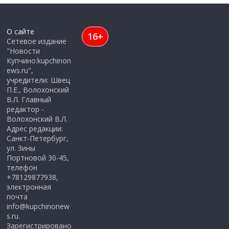
О сайте
16+
Сетевое издание
"Новости
Купчино:kupchinon
ews.ru",
учредители: Швец
П.Е., Волохонский
В.Л. Главный
редактор -
Волохонский В.Л.
Адрес редакции:
Санкт-Петербург,
ул. Зины
Портновой 30-45,
телефон
+78129877938,
электронная
почта
info@kupchinonew
s.ru.
Зарегистрировано