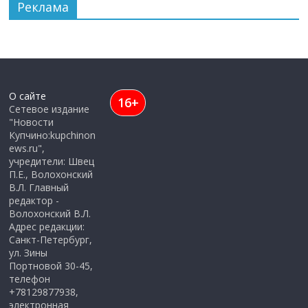
Реклама
О сайте
16+
Сетевое издание
"Новости
Купчино:kupchinon
ews.ru",
учредители: Швец
П.Е., Волохонский
В.Л. Главный
редактор -
Волохонский В.Л.
Адрес редакции:
Санкт-Петербург,
ул. Зины
Портновой 30-45,
телефон
+78129877938,
электронная