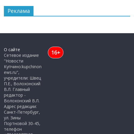
Реклама
О сайте
16+
Сетевое издание
"Новости
Купчино:kupchinon
ews.ru",
учредители: Швец
П.Е., Волохонский
В.Л. Главный
редактор -
Волохонский В.Л.
Адрес редакции:
Санкт-Петербург,
ул. Зины
Портновой 30-45,
телефон