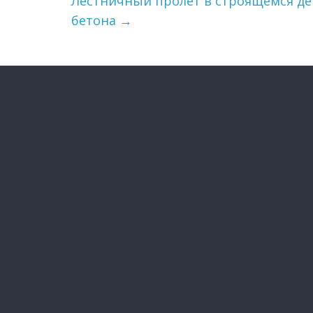
Лестничный пролет в строящемся дет
бетона
→