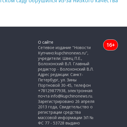
ском саду обрушился из-за низкого качества
О сайте
16+
Сетевое издание "Новости
Купчино:kupchinonews.ru",
учредители: Швец П.Е.,
Волохонский В.Л. Главный
редактор - Волохонский В.Л.
Адрес редакции: Санкт-
Петербург, ул. Зины
Портновой 30-45, телефон
+78129877938, электронная
почта info@kupchinonews.ru.
Зарегистрировано 26 апреля
2013 года, Свидетельство о
регистрации средства
массовой информации ЭЛ №
ФС 77 - 53728 выдано