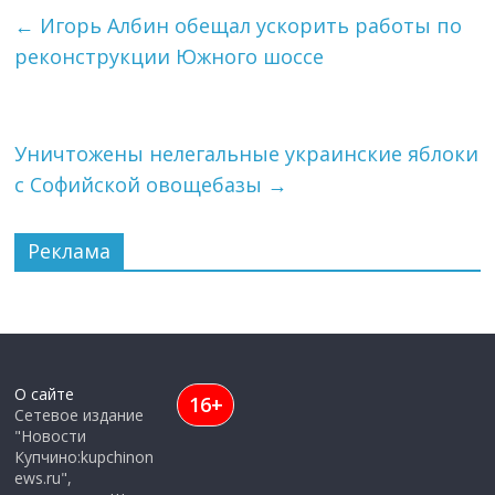
←
Игорь Албин обещал ускорить работы по
реконструкции Южного шоссе
Уничтожены нелегальные украинские яблоки
с Софийской овощебазы
→
Реклама
О сайте
16+
Сетевое издание
"Новости
Купчино:kupchinon
ews.ru",