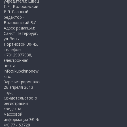
учредители: Швец
П.Е., Волохонский
В.Л. Главный
редактор -
Волохонский В.Л.
Адрес редакции:
Санкт-Петербург,
ул. Зины
Портновой 30-45,
телефон
+78129877938,
электронная
почта
info@kupchinonew
s.ru.
Зарегистрировано
26 апреля 2013
года,
Свидетельство о
регистрации
средства
массовой
информации ЭЛ №
ФС 77 - 53728