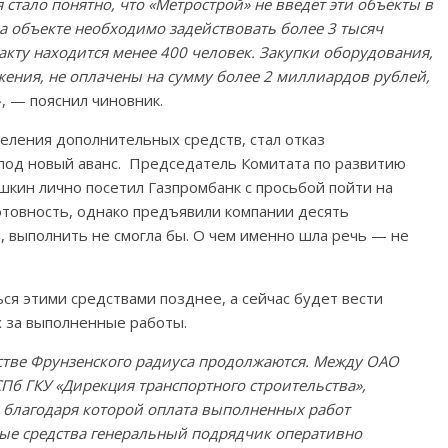
 стало понятно, что «Метрострой» не введет эти объекты в
на объекте необходимо задействовать более 3 тысяч
акту находится менее 400 человек. Закупки оборудования,
жения, не оплачены на сумму более 2 миллиардов рублей,
», — пояснил чиновник.
еления дополнительных средств, стал отказ
 под новый аванс. Председатель Комитата по развитию
кин лично посетил Газпромбанк с просьбой пойти на
отовность, однако предъявили компании десять
, выполнить не смогла бы. О чем именно шла речь — не
ся этими средствами позднее, а сейчас будет вести
х за выполненные работы.
стве Фрунзенского радиуса продолжаются. Между ОАО
СПб ГКУ «Дирекция транспортного строительства»,
, благодаря которой оплата выполненных работ
нные средства генеральный подрядчик оперативно