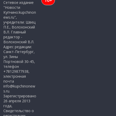
16+
Сетевое издание
"Новости
Купчино:kupchinon
ews.ru",
учредители: Швец
П.Е., Волохонский
В.Л. Главный
редактор -
Волохонский В.Л.
Адрес редакции:
Санкт-Петербург,
ул. Зины
Портновой 30-45,
телефон
+78129877938,
электронная
почта
info@kupchinonew
s.ru.
Зарегистрировано
26 апреля 2013
года,
Свидетельство о
регистрации