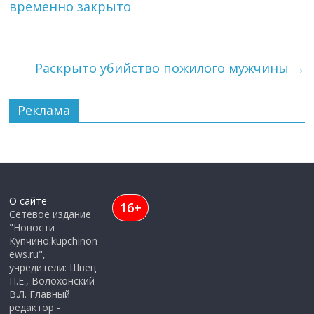
временно закрыто
Раскрыто убийство пожилого мужчины
→
Реклама
О сайте
16+
Сетевое издание
"Новости
Купчино:kupchinon
ews.ru",
учредители: Швец
П.Е., Волохонский
В.Л. Главный
редактор -