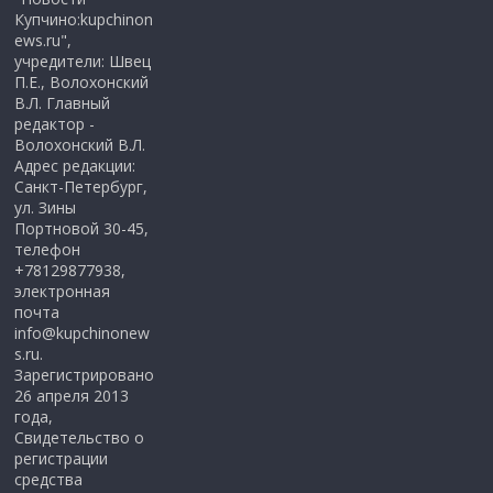
Купчино:kupchinon
ews.ru",
учредители: Швец
П.Е., Волохонский
В.Л. Главный
редактор -
Волохонский В.Л.
Адрес редакции:
Санкт-Петербург,
ул. Зины
Портновой 30-45,
телефон
+78129877938,
электронная
почта
info@kupchinonew
s.ru.
Зарегистрировано
26 апреля 2013
года,
Свидетельство о
регистрации
средства