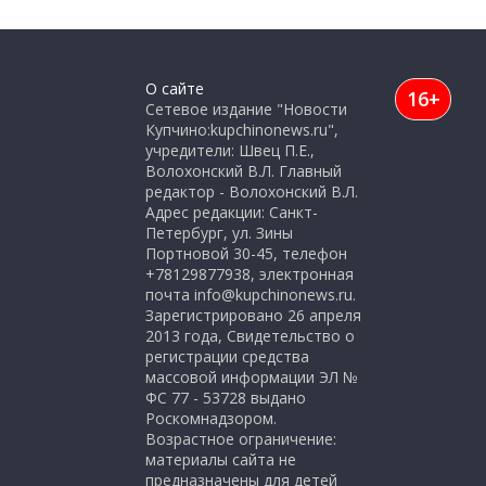
О сайте
16+
Сетевое издание "Новости
Купчино:kupchinonews.ru",
учредители: Швец П.Е.,
Волохонский В.Л. Главный
редактор - Волохонский В.Л.
Адрес редакции: Санкт-
Петербург, ул. Зины
Портновой 30-45, телефон
+78129877938, электронная
почта info@kupchinonews.ru.
Зарегистрировано 26 апреля
2013 года, Свидетельство о
регистрации средства
массовой информации ЭЛ №
ФС 77 - 53728 выдано
Роскомнадзором.
Возрастное ограничение:
материалы сайта не
предназначены для детей