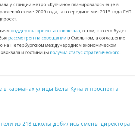
кзала у станции метро «Купчино» планировалось еще в
раслевой схеме 2009 года, а в середине мая 2015 года ГУП
дпроект.
ициям
поддержал проект автовокзала
, о том, кто его будет
 был
рассмотрен на совещании
в Смольном, а соглашение
но на Петербургском международном экономическом
втовокзала и гостиницы
получил статус стратегического
.
 в карманах улицы Белы Куна и проспекта
ители из 218 школы добились смены директора