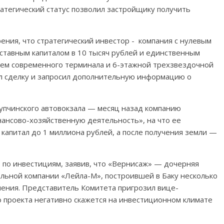
атегический статус позволил застройщику получить
ения, что стратегический инвестор - компания с нулевым
уставным капиталом в 10 тысяч рублей и единственным
ием современного терминала и 6-этажной трехзвездочной
ил сделку и запросил дополнительную информацию о
купчинского автовокзала — месяц назад компанию
ансово-хозяйственную деятельность», на что ее
капитал до 1 миллиона рублей, а после получения земли —
 по инвестициям, заявив, что «Вернисаж» — дочерняя
льной компании «Лейла-М», построившей в Баку несколько
чения. Представитель Комитета пригрозил вице-
о проекта негативно скажется на инвестиционном климате