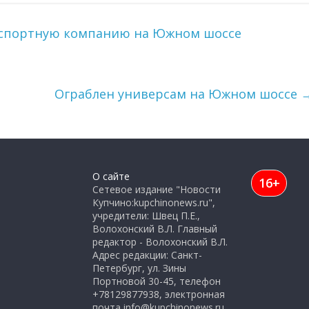
нспортную компанию на Южном шоссе
Ограблен универсам на Южном шоссе
О сайте
16+
Сетевое издание "Новости
Купчино:kupchinonews.ru",
учредители: Швец П.Е.,
Волохонский В.Л. Главный
редактор - Волохонский В.Л.
Адрес редакции: Санкт-
Петербург, ул. Зины
Портновой 30-45, телефон
+78129877938, электронная
почта info@kupchinonews.ru.