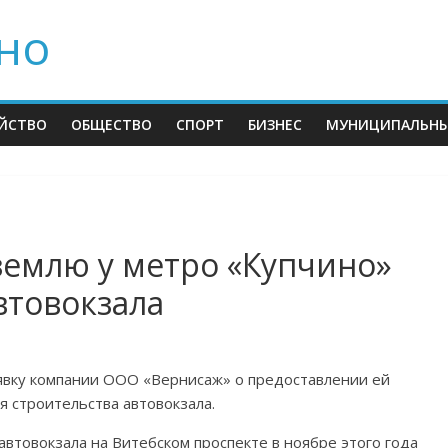
но
ЙСТВО
ОБЩЕСТВО
СПОРТ
БИЗНЕС
МУНИЦИПАЛЬНЫ
емлю у метро «Купчино»
втовокзала
аявку компании ООО «Вернисаж» о предоставлении ей
ля строительства автовокзала.
 автовокзала на Витебском проспекте в ноябре этого года