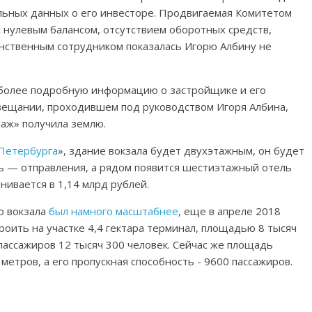
льных данных о его инвесторе. Продвигаемая Комитетом
 нулевым балансом, отсутствием оборотных средств,
инственным сотрудником показалась Игорю Албину не
 более подробную информацию о застройщике и его
овещании, проходившем под руководством Игоря Албина,
саж» получила землю.
Петербурга
», здание вокзала будет двухэтажным, он будет
ь — отправления, а рядом появится шестиэтажный отель
нивается в 1,14 млрд рублей.
о вокзала
был намного масштабнее
, еще в апреле 2018
роить на участке 4,4 гектара терминал, площадью 8 тысяч
пассажиров 12 тысяч 300 человек. Сейчас же площадь
метров, а его пропускная способность - 9600 пассажиров.