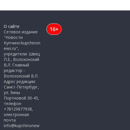
О сайте
16+
Сетевое издание
"Новости
Купчино:kupchinon
ews.ru",
учредители: Швец
П.Е., Волохонский
В.Л. Главный
редактор -
Волохонский В.Л.
Адрес редакции:
Санкт-Петербург,
ул. Зины
Портновой 30-45,
телефон
+78129877938,
электронная
почта
info@kupchinonew