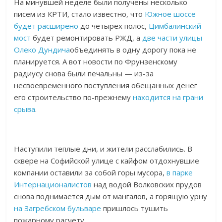
На минувшей неделе были получены несколько
писем из КРТИ, стало известно, что
Южное шоссе
будет расширено
до четырех полос,
Цимбалинский
мост
будет ремонтировать РЖД, а
две части улицы
Олеко Дундича
объединять в одну дорогу пока не
планируется. А вот новости по Фрунзенскому
радиусу снова были печальны — из-за
несвоевременного поступления обещанных денег
его строительство по-прежнему
находится на грани
срыва
.
Наступили теплые дни, и жители расслабились. В
сквере на Софийской улице с кайфом отдохнувшие
компании оставили за собой горы мусора,
в парке
Интернационалистов
над водой Волковских прудов
снова поднимается дым от мангалов, а горящую урну
на Загребском бульваре
пришлось тушить
пожарному расчету.