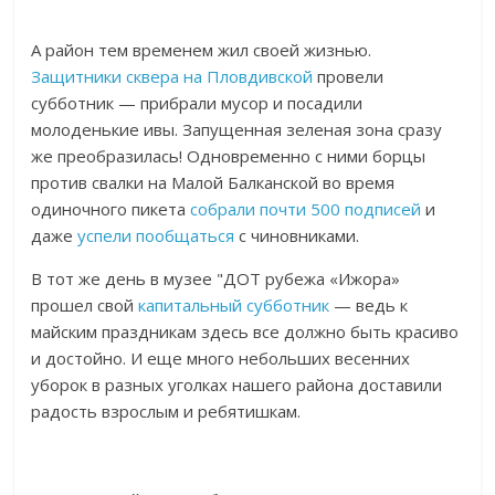
А район тем временем жил своей жизнью.
Защитники сквера на Пловдивской
провели
субботник — прибрали мусор и посадили
молоденькие ивы. Запущенная зеленая зона сразу
же преобразилась! Одновременно с ними борцы
против свалки на Малой Балканской во время
одиночного пикета
собрали почти 500 подписей
и
даже
успели пообщаться
с чиновниками.
В тот же день в музее "ДОТ рубежа «Ижора»
прошел свой
капитальный субботник
— ведь к
майским праздникам здесь все должно быть красиво
и достойно. И еще много небольших весенних
уборок в разных уголках нашего района доставили
радость взрослым и ребятишкам.