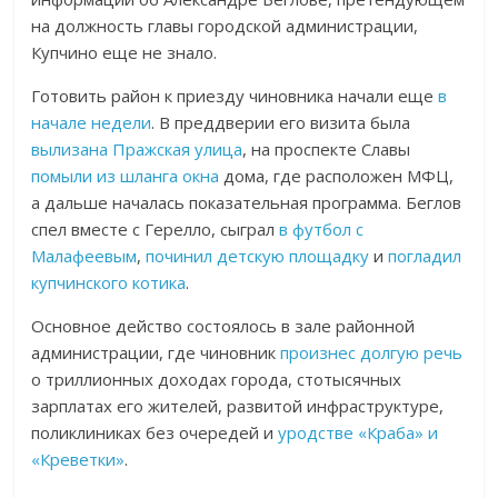
на должность главы городской администрации,
Купчино еще не знало.
Готовить район к приезду чиновника начали еще
в
начале недели
. В преддверии его визита была
вылизана Пражская улица
, на проспекте Славы
помыли из шланга окна
дома, где расположен МФЦ,
а дальше началась показательная программа. Беглов
спел вместе с Герелло, сыграл
в футбол с
Малафеевым
,
починил детскую площадку
и
погладил
купчинского котика
.
Основное действо состоялось в зале районной
администрации, где чиновник
произнес долгую речь
о триллионных доходах города, стотысячных
зарплатах его жителей, развитой инфраструктуре,
поликлиниках без очередей и
уродстве «Краба» и
«Креветки»
.