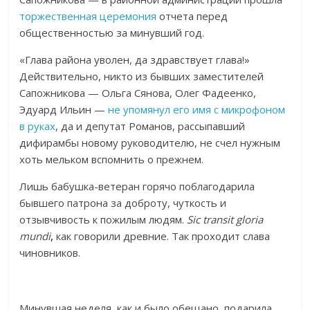
торжественная церемония
отчета перед
общественностью за минувший год.
«Глава района уволен, да здравствует глава!»
Действительно, никто из бывших заместителей
Сапожникова — Ольга Сянова, Олег Фадеенко,
Эдуард Ильин —
не упомянул его имя с микрофоном
в руках
, да и депутат Романов, рассыпавший
дифирамбы новому руководителю, не счел нужным
хоть мельком вспомнить о прежнем.
Лишь бабушка-ветеран горячо поблагодарила
бывшего патрона за доброту, чуткость и
отзывчивость к пожилым людям.
Sic transit gloria
mundi
,
как говорили древние. Так проходит слава
чиновников.
Минувшая неделя, как и было обещано, подарила