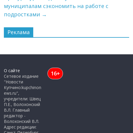
муниципалам сэкономить на работе с
подростками
→
Реклама
О сайте
16+
Сетевое издание
"Новости
Купчино:kupchinon
ews.ru",
учредители: Швец
П.Е., Волохонский
В.Л. Главный
редактор -
Волохонский В.Л.
Адрес редакции:
Санкт-Петербург,