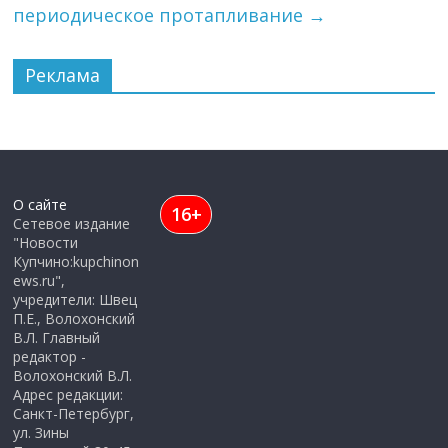
периодическое протапливание
→
Реклама
О сайте
16+
Сетевое издание
"Новости
Купчино:kupchinon
ews.ru",
учредители: Швец
П.Е., Волохонский
В.Л. Главный
редактор -
Волохонский В.Л.
Адрес редакции:
Санкт-Петербург,
ул. Зины