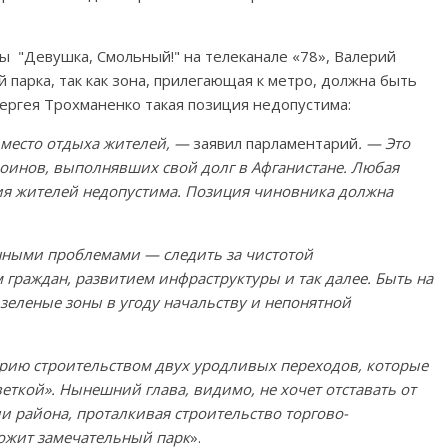
ы "Девушка, Смольный!" на телеканале «78», Валерий
й парка, так как зона, прилегающая к метро, должна быть
ергея Трохманенко такая позиция недопустима:
 место отдыха жителей, —
заявил парламентарий
. — Это
оинов, выполнявших свой долг в Афганистане. Любая
ния жителей недопустима. Позиция чиновника должна
нными проблемами — следить за чистотой
граждан, развитием инфраструктуры и так далее. Быть на
 зеленые зоны в угоду начальству и непонятной
рию строительством двух уродливых переходов, которые
еткой». Нынешний глава, видимо, не хочет отставать от
ии района, проталкивая строительство торгово-
тожит замечательный парк
».