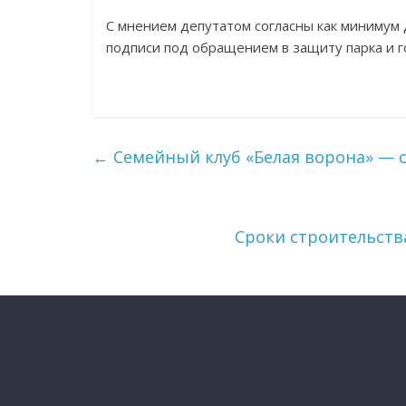
С мнением депутатом согласны как минимум 
подписи под обращением в защиту парка и г
←
Семейный клуб «Белая ворона» — 
Сроки строительств