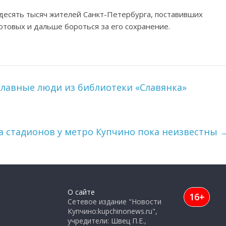
десять тысяч жителей Санкт-Петербурга, поставивших
отовых и дальше бороться за его сохранение.
славные люди из библиотеки «Славянка»
а стадионов у метро Купчино пока неизвестны
О сайте
16+
Сетевое издание "Новости
Купчино:kupchinonews.ru",
учредители: Швец П.Е.,