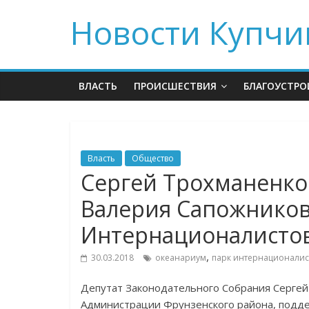
Новости Купчи
ВЛАСТЬ
ПРОИСШЕСТВИЯ
БЛАГОУСТРО
Власть
Общество
Сергей Трохманенко
Валерия Сапожников
Интернационалисто
,
30.03.2018
океанариум
парк интернационалис
Депутат Законодательного Собрания Серге
Администрации Фрунзенского района, подде