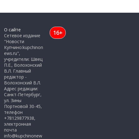
О сайте
16+
Сетевое издание
"Новости
Купчино:kupchinon
ews.ru",
учредители: Швец
П.Е., Волохонский
В.Л. Главный
редактор -
Волохонский В.Л.
Адрес редакции:
Санкт-Петербург,
ул. Зины
Портновой 30-45,
телефон
+78129877938,
электронная
почта
info@kupchinonew