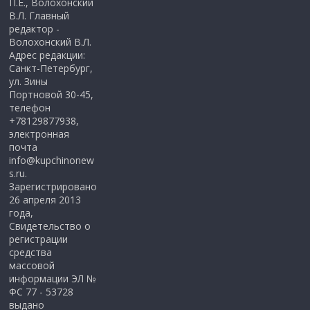
П.Е., Волохонский
В.Л. Главный
редактор -
Волохонский В.Л.
Адрес редакции:
Санкт-Петербург,
ул. Зины
Портновой 30-45,
телефон
+78129877938,
электронная
почта
info@kupchinonew
s.ru.
Зарегистрировано
26 апреля 2013
года,
Свидетельство о
регистрации
средства
массовой
информации ЭЛ №
ФС 77 - 53728
выдано