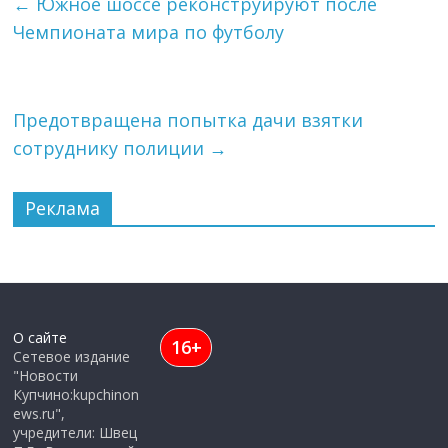
←
Южное шоссе реконструируют после
Чемпионата мира по футболу
Предотвращена попытка дачи взятки
сотруднику полиции
→
Реклама
О сайте
16+
Сетевое издание
"Новости
Купчино:kupchinon
ews.ru",
учредители: Швец