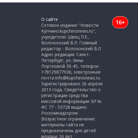
О сайте
16+
Сетевое издание "Новости
Купчино:kupchinonews.ru",
учредители: Швец П.Е.,
Волохонский В.Л. Главный
редактор - Волохонский В.Л.
Адрес редакции: Санкт-
Петербург, ул. Зины
Портновой 30-45, телефон
+78129877938, электронная
почта info@kupchinonews.ru.
Зарегистрировано 26 апреля
2013 года, Свидетельство о
регистрации средства
массовой информации ЭЛ №
ФС 77 - 53728 выдано
Роскомнадзором.
Возрастное ограничение:
материалы сайта не
предназначены для детей
младше 16 лет.