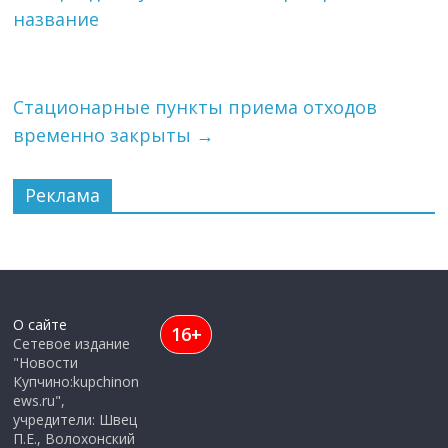
название
Стационарные пункты приема отходов
временно закрыты
→
Реклама
О сайте
16+
Сетевое издание
"Новости
Купчино:kupchinon
ews.ru",
учредители: Швец
П.Е., Волохонский