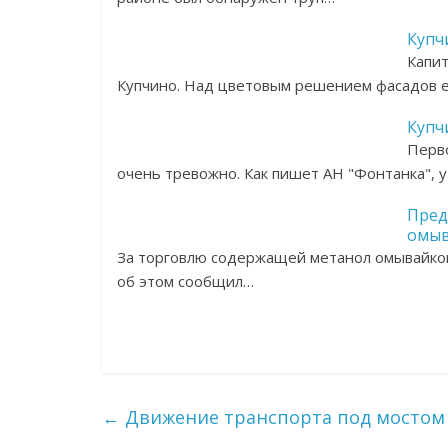
Купч
Капит
Купчино. Над цветовым решением фасадов 
Купч
Перво
очень тревожно. Как пишет АН "Фонтанка", 
Пред
омыв
За торговлю содержащей метанол омывайкой
об этом сообщил…
←
Движение транспорта под мостом 