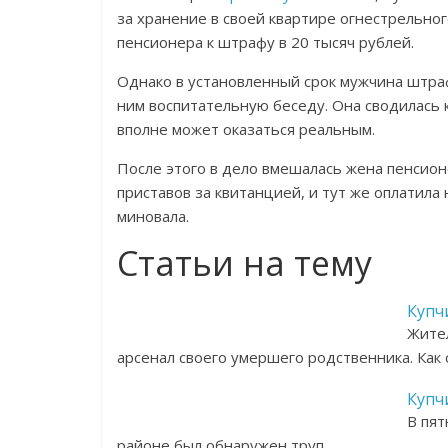
за хранение в своей квартире огнестрельног
пенсионера к штрафу в 20 тысяч рублей.
Однако в установленный срок мужчина штраф
ним воспитательную беседу. Она сводилась к
вполне может оказаться реальным.
После этого в дело вмешалась жена пенсион
приставов за квитанцией, и тут же оплатила
миновала.
Статьи на тему
Купч
Жител
арсенал своего умершего родственника. Как
Купч
В пят
районе был обнаружен труп…