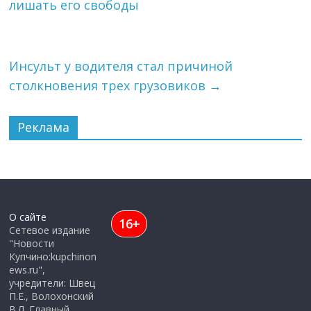
лишать его свободы
Инсульт у водителя стал причиной
столкновения трех грузовиков
→
Реклама
О сайте
16+
Сетевое издание
"Новости
Купчино:kupchinon
ews.ru",
учредители: Швец
П.Е., Волохонский
В.Л. Главный