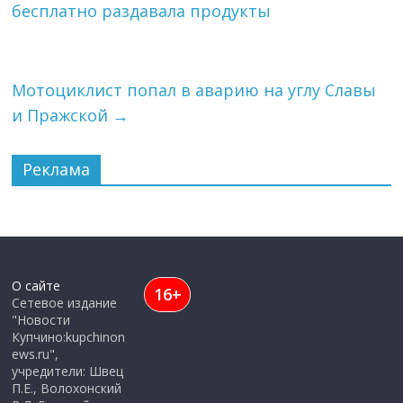
бесплатно раздавала продукты
Мотоциклист попал в аварию на углу Славы
и Пражской
→
Реклама
О сайте
16+
Сетевое издание
"Новости
Купчино:kupchinon
ews.ru",
учредители: Швец
П.Е., Волохонский