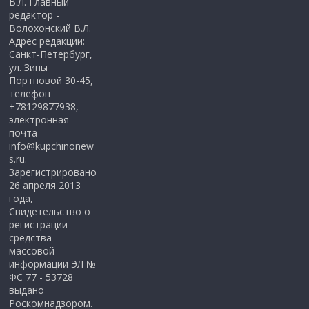
В.Л. Главный
редактор -
Волохонский В.Л.
Адрес редакции:
Санкт-Петербург,
ул. Зины
Портновой 30-45,
телефон
+78129877938,
электронная
почта
info@kupchinonew
s.ru.
Зарегистрировано
26 апреля 2013
года,
Свидетельство о
регистрации
средства
массовой
информации ЭЛ №
ФС 77 - 53728
выдано
Роскомнадзором.