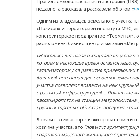
Правил землепользования и застройки (ПЗЗ
недавно, а рассказала рассказала об этом «
Ф
Одним из владельцев земельного участка пл
«Полисан» и территорией института МЧС, я
конструкторское предприятие «Терминал», он
расположены бизнес-центр и магазин «Метр
«
Несколько лет назад в квартале введена в 
которая в настоящее время остается недогр
катализатором для развития прилегающих те
большой потенциал для освоения земельного
участка позволяют возвести на нем крупны
с развитой инфраструктурой… Появление ж
пассажиропоток на станции метрополитена,
крупных торговых объектах, послужит «точ
В связи с этим автор заявки просит поменят
хозяина участка, это
"повысит архитектурну
кварталов массового жилищного строительс