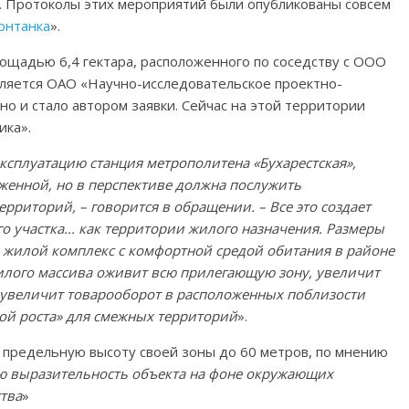
). Протоколы этих мероприятий были опубликованы совсем
онтанка
».
ощадью 6,4 гектара, расположенного по соседству с ООО
вляется ОАО «Научно-исследовательское проектно-
о и стало автором заявки. Сейчас на этой территории
ика».
эксплуатацию станция метрополитена «Бухарестская»,
уженной, но в перспективе должна послужить
рриторий, – говорится в обращении. – Все это создает
 участка... как территории жилого назначения. Размеры
й жилой комплекс с комфортной средой обитания в районе
илого массива оживит всю прилегающую зону, увеличит
 увеличит товарооборот в расположенных поблизости
кой роста» для смежных территорий
».
ь предельную высоту своей зоны до 60 метров, по мнению
ю выразительность объекта на фоне окружающих
тва
»