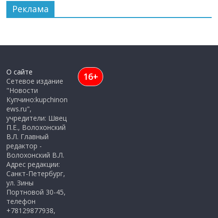
Реклама
О сайте
16+
Сетевое издание
"Новости
Купчино:kupchinon
ews.ru",
учредители: Швец
П.Е., Волохонский
В.Л. Главный
редактор -
Волохонский В.Л.
Адрес редакции:
Санкт-Петербург,
ул. Зины
Портновой 30-45,
телефон
+78129877938,