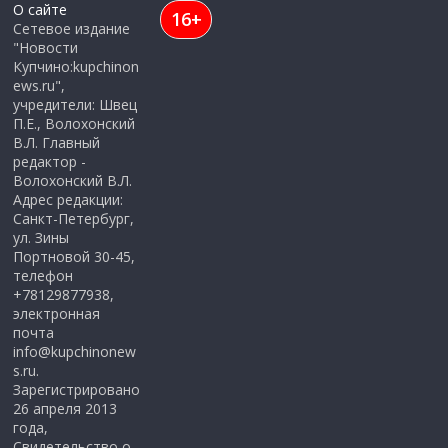
О сайте
16+
Сетевое издание
"Новости
Купчино:kupchinon
ews.ru",
учредители: Швец
П.Е., Волохонский
В.Л. Главный
редактор -
Волохонский В.Л.
Адрес редакции:
Санкт-Петербург,
ул. Зины
Портновой 30-45,
телефон
+78129877938,
электронная
почта
info@kupchinonew
s.ru.
Зарегистрировано
26 апреля 2013
года,
Свидетельство о