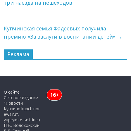
три наезда на пешеходов
Купчинская семья Фадеевых получила
премию «За заслуги в воспитании детей»
→
Реклама
О сайте
16+
Сетевое издание
"Новости
Купчино:kupchinon
ews.ru",
учредители: Швец
П.Е., Волохонский
В.Л. Главный