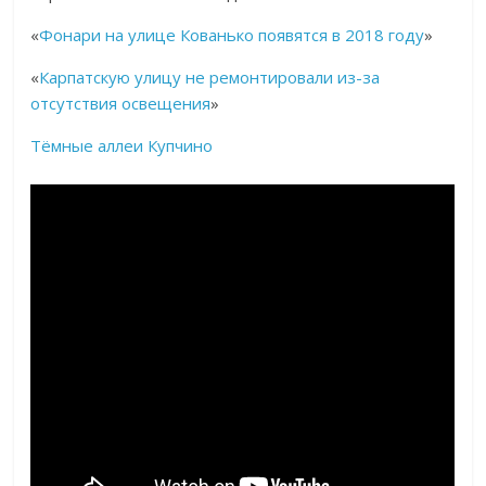
«
Фонари на улице Кованько появятся в 2018 году
»
«
Карпатскую улицу не ремонтировали из-за
отсутствия освещения
»
Тёмные аллеи Купчино