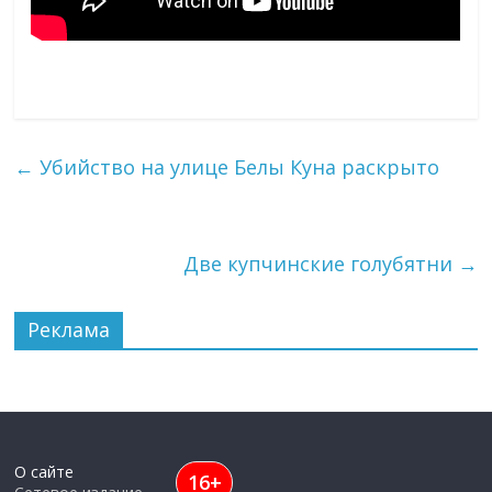
←
Убийство на улице Белы Куна раскрыто
Две купчинские голубятни
→
Реклама
О сайте
16+