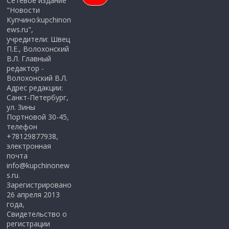
Сетевое издание
"Новости
Купчино:kupchinon
ews.ru",
учредители: Швец
П.Е., Волохонский
В.Л. Главный
редактор -
Волохонский В.Л.
Адрес редакции:
Санкт-Петербург,
ул. Зины
Портновой 30-45,
телефон
+78129877938,
электронная
почта
info@kupchinonew
s.ru.
Зарегистрировано
26 апреля 2013
года,
Свидетельство о
регистрации