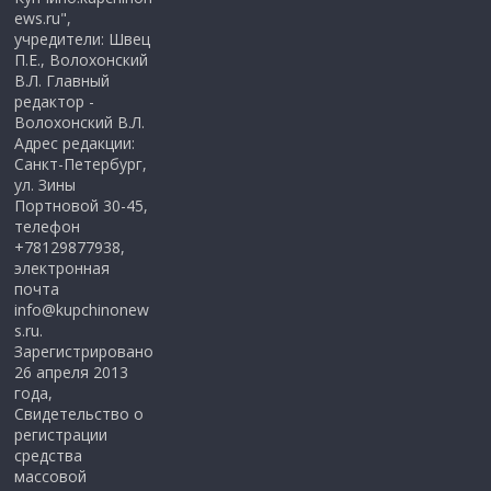
ews.ru",
учредители: Швец
П.Е., Волохонский
В.Л. Главный
редактор -
Волохонский В.Л.
Адрес редакции:
Санкт-Петербург,
ул. Зины
Портновой 30-45,
телефон
+78129877938,
электронная
почта
info@kupchinonew
s.ru.
Зарегистрировано
26 апреля 2013
года,
Свидетельство о
регистрации
средства
массовой