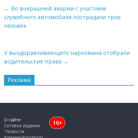
←
Во вчерашней аварии с участием
служебного автомобиля пострадали трое
человек
У выздоравливающего наркомана отобрали
водительские права
→
Реклама
О сайте
16+
Сетевое издание
"Новости
Купчино:kupchinon