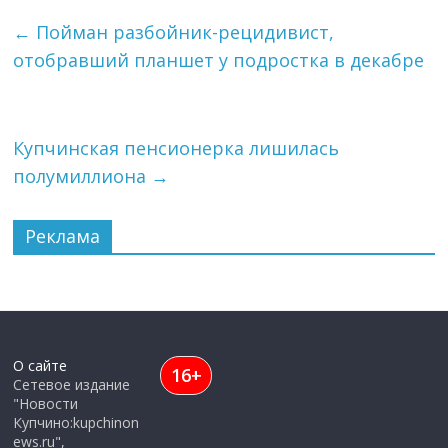
←
Пойман разбойник-рецидивист,
отобравший планшет у подростка в декабре
Купчинская пенсионерка лишилась
полумиллиона
→
Реклама
О сайте
16+
Сетевое издание
"Новости
Купчино:kupchinon
ews.ru",