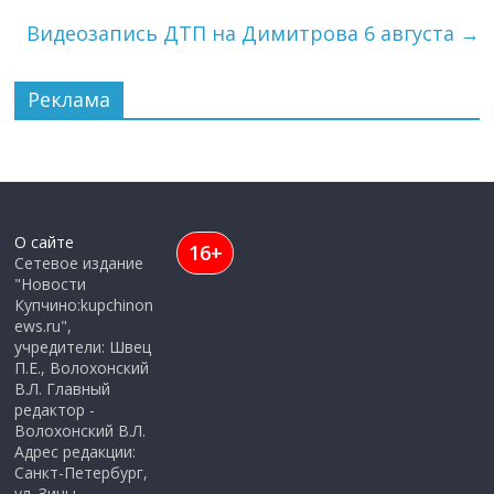
Видеозапись ДТП на Димитрова 6 августа
→
Реклама
О сайте
16+
Сетевое издание
"Новости
Купчино:kupchinon
ews.ru",
учредители: Швец
П.Е., Волохонский
В.Л. Главный
редактор -
Волохонский В.Л.
Адрес редакции:
Санкт-Петербург,
ул. Зины