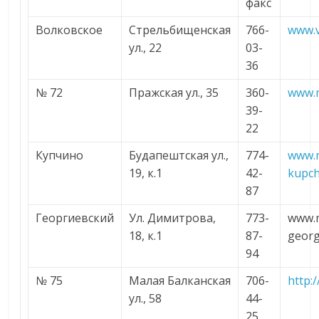
факс
Волковское
Стрельбищенская
766-
www.v
ул., 22
03-
36
№ 72
Пражская ул., 35
360-
www.m
39-
22
Купчино
Будапештская ул.,
774-
www.
19, к.1
42-
kupch
87
Георгиевский
Ул. Димитрова,
773-
www.
18, к.1
87-
georg
94
№ 75
Малая Балканская
706-
http:
ул., 58
44-
25