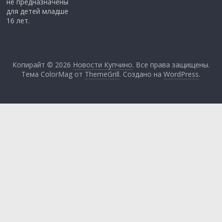
не предназначены
для детей младше
16 лет.
Копирайт © 2026
Новости Купчино
. Все права защищены.
Тема ColorMag от
ThemeGrill
. Создано на
WordPress
.