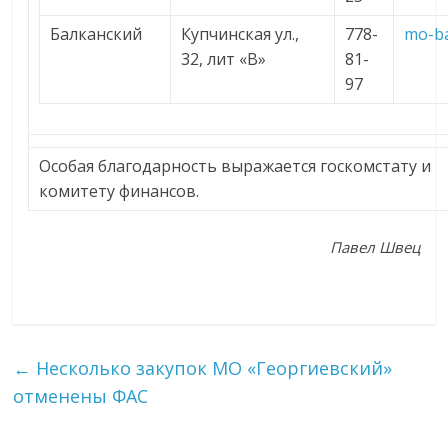
Балканский
Купчинская ул.,
778-
mo-ba
32, лит «В»
81-
97
Особая благодарность выражается госкомстату и
комитету финансов.
Павел Швец
←
Несколько закупок МО «Георгиевский»
отменены ФАС