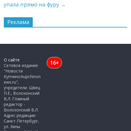
упала прямо на фуру
→
Реклама
О сайте
16+
Сетевое издание
"Новости
Купчино:kupchinon
ews.ru",
учредители: Швец
П.Е., Волохонский
В.Л. Главный
редактор -
Волохонский В.Л.
Адрес редакции:
Санкт-Петербург,
ул. Зины