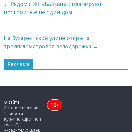
←
Рядом с ЖК «Балканы» планируют
построить еще один дом
На Бухарестской улице открыта
трехкилометровая велодорожка
→
Реклама
О сайте
16+
Сетевое издание
"Новости
Купчино:kupchinon
ews.ru",
учредители: Швец