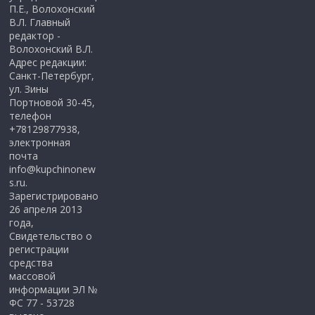
П.Е., Волохонский
В.Л. Главный
редактор -
Волохонский В.Л.
Адрес редакции:
Санкт-Петербург,
ул. Зины
Портновой 30-45,
телефон
+78129877938,
электронная
почта
info@kupchinonew
s.ru.
Зарегистрировано
26 апреля 2013
года,
Свидетельство о
регистрации
средства
массовой
информации ЭЛ №
ФС 77 - 53728