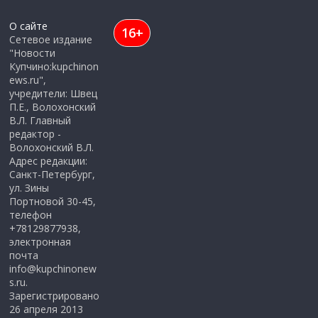
О сайте
16+
Сетевое издание
"Новости
Купчино:kupchinon
ews.ru",
учредители: Швец
П.Е., Волохонский
В.Л. Главный
редактор -
Волохонский В.Л.
Адрес редакции:
Санкт-Петербург,
ул. Зины
Портновой 30-45,
телефон
+78129877938,
электронная
почта
info@kupchinonew
s.ru.
Зарегистрировано
26 апреля 2013