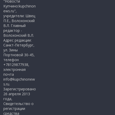
"Новости
Купчино:kupchinon
ews.ru",
учредители: Швец
П.Е., Волохонский
В.Л. Главный
редактор -
Волохонский В.Л.
Адрес редакции:
Санкт-Петербург,
ул. Зины
Портновой 30-45,
телефон
+78129877938,
электронная
почта
info@kupchinonew
s.ru.
Зарегистрировано
26 апреля 2013
года,
Свидетельство о
регистрации
средства