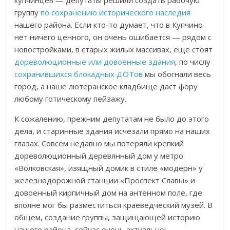
купчинцев — депутаты решили создать рабочую
группу
по сохранению исторического наследия
нашего района. Если кто-то думает, что в Купчино
нет ничего ценного, он очень ошибается — рядом с
новостройками, в старых жилых массивах, еще стоят
дореволюционные или довоенные здания
, по числу
сохранившихся блокадных ДОТов
мы обогнали весь
город, а наше лютеранское кладбище даст фору
любому готическому пейзажу.
К сожалению, прежним депутатам не было до этого
дела, и старинные здания исчезали прямо на наших
глазах. Совсем недавно мы потеряли крепкий
дореволюционный деревянный дом у метро
«Волковская», изящный домик в стиле «модерн» у
железнодорожной станции «Проспект Славы» и
довоенный кирпичный дом на антенном поле, где
вполне мог бы разместиться краеведческий музей. В
общем, создание группы, защищающей историю
нашего района, сейчас очень актуально!