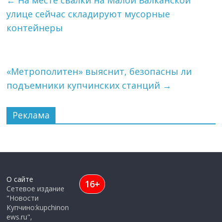
←
На месте свалки на Малой Балканской
улице сейчас складируют мусорные
контейнеры
«Метрополитен» выяснит, безопасны ли
подъемники купчинских станций
→
Реклама
О сайте
16+
Сетевое издание
"Новости
Купчино:kupchinon
ews.ru",