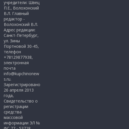
учредители: Швец
П.Е., Волохонский
В.Л. Главный
редактор -
Волохонский В.Л.
Адрес редакции:
Санкт-Петербург,
ул. Зины
Портновой 30-45,
телефон
+78129877938,
электронная
почта
info@kupchinonew
s.ru.
Зарегистрировано
26 апреля 2013
года,
Свидетельство о
регистрации
средства
массовой
информации ЭЛ №
ФС 77 - 53728