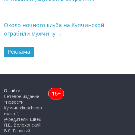
Около ночного клуба на Купчинской
ограбили мужчину
→
Реклама
О сайте
16+
Сетевое издание
"Новости
Купчино:kupchinon
ews.ru",
учредители: Швец
П.Е., Волохонский
В.Л. Главный