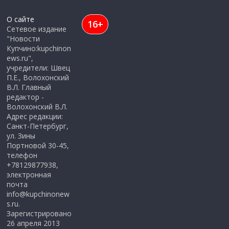
О сайте
16+
Сетевое издание
"Новости
Купчино:kupchinon
ews.ru",
учредители: Швец
П.Е., Волохонский
В.Л. Главный
редактор -
Волохонский В.Л.
Адрес редакции:
Санкт-Петербург,
ул. Зины
Портновой 30-45,
телефон
+78129877938,
электронная
почта
info@kupchinonew
s.ru.
Зарегистрировано
26 апреля 2013