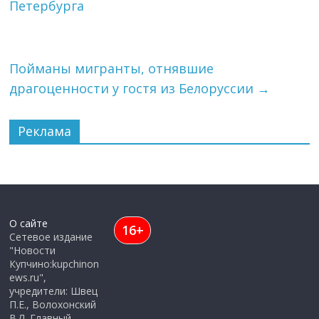
Петербурга
Пойманы мигранты, отнявшие
драгоценности у гостя из Белоруссии
→
Реклама
О сайте
16+
Сетевое издание
"Новости
Купчино:kupchinon
ews.ru",
учредители: Швец
П.Е., Волохонский
В.Л. Главный