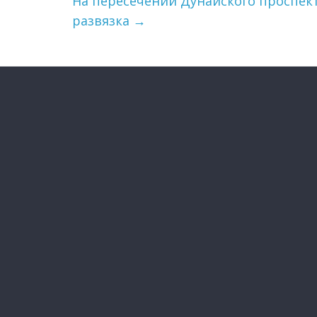
На пересечении Дунайского проспек
развязка
→