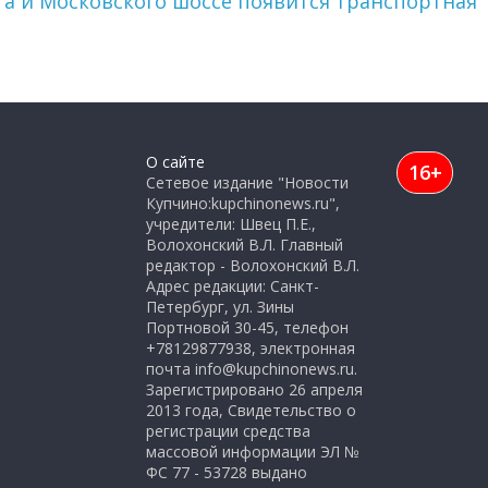
та и Московского шоссе появится транспортная
О сайте
16+
Сетевое издание "Новости
Купчино:kupchinonews.ru",
учредители: Швец П.Е.,
Волохонский В.Л. Главный
редактор - Волохонский В.Л.
Адрес редакции: Санкт-
Петербург, ул. Зины
Портновой 30-45, телефон
+78129877938, электронная
почта info@kupchinonews.ru.
Зарегистрировано 26 апреля
2013 года, Свидетельство о
регистрации средства
массовой информации ЭЛ №
ФС 77 - 53728 выдано