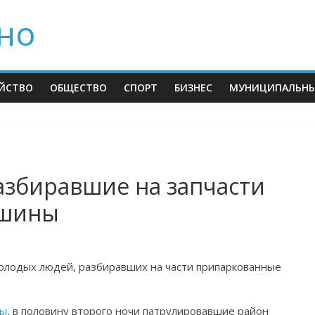
но
ЙСТВО
ОБЩЕСТВО
СПОРТ
БИЗНЕС
МУНИЦИПАЛЬНЫ
азбиравшие на запчасти
ашины
олодых людей, разбиравших на части припаркованные
ны
, в половину второго ночи патрулировавшие район