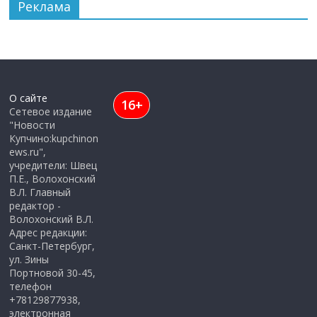
Реклама
О сайте
16+
Сетевое издание
"Новости
Купчино:kupchinon
ews.ru",
учредители: Швец
П.Е., Волохонский
В.Л. Главный
редактор -
Волохонский В.Л.
Адрес редакции:
Санкт-Петербург,
ул. Зины
Портновой 30-45,
телефон
+78129877938,
электронная