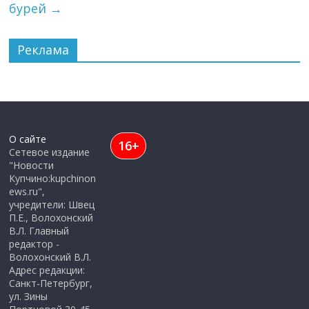
бурей
→
Реклама
О сайте
16+
Сетевое издание
"Новости
Купчино:kupchinon
ews.ru",
учредители: Швец
П.Е., Волохонский
В.Л. Главный
редактор -
Волохонский В.Л.
Адрес редакции:
Санкт-Петербург,
ул. Зины