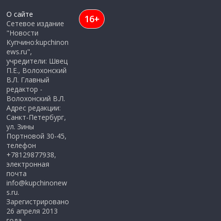
О сайте
16+
Сетевое издание
"Новости
Купчино:kupchinon
ews.ru",
учредители: Швец
П.Е., Волохонский
В.Л. Главный
редактор -
Волохонский В.Л.
Адрес редакции:
Санкт-Петербург,
ул. Зины
Портновой 30-45,
телефон
+78129877938,
электронная
почта
info@kupchinonew
s.ru.
Зарегистрировано
26 апреля 2013
года,