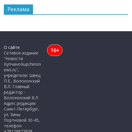
Реклама
О сайте
16+
Сетевое издание
"Новости
Купчино:kupchinon
ews.ru",
учредители: Швец
П.Е., Волохонский
В.Л. Главный
редактор -
Волохонский В.Л.
Адрес редакции:
Санкт-Петербург,
ул. Зины
Портновой 30-45,
телефон
+78129877938,