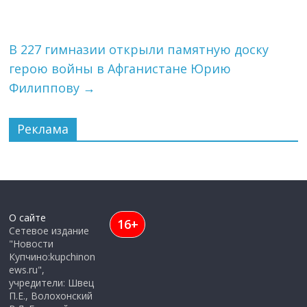
В 227 гимназии открыли памятную доску
герою войны в Афганистане Юрию
Филиппову
→
Реклама
О сайте
16+
Сетевое издание
"Новости
Купчино:kupchinon
ews.ru",
учредители: Швец
П.Е., Волохонский