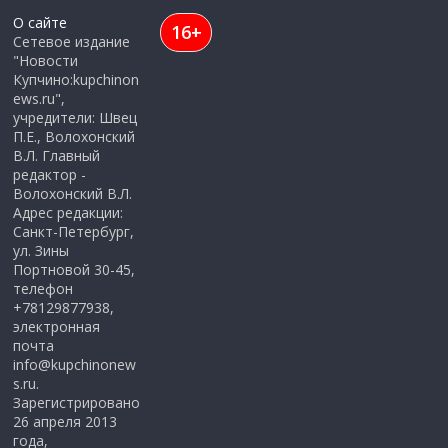
О сайте
16+
Сетевое издание
"Новости
Купчино:kupchinon
ews.ru",
учредители: Швец
П.Е., Волохонский
В.Л. Главный
редактор -
Волохонский В.Л.
Адрес редакции:
Санкт-Петербург,
ул. Зины
Портновой 30-45,
телефон
+78129877938,
электронная
почта
info@kupchinonew
s.ru.
Зарегистрировано
26 апреля 2013
года,